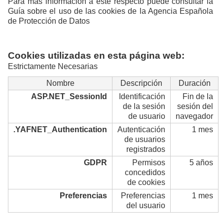
Para más información a este respecto puede consultar la
Guía sobre el uso de las cookies de la Agencia Española
de Protección de Datos
Cookies utilizadas en esta página web:
Estrictamente Necesarias
Nombre
Descripción
Duración
ASP.NET_SessionId
Identificación
Fin de la
de la sesión
sesión del
de usuario
navegador
.YAFNET_Authentication
Autenticación
1 mes
de usuarios
registrados
GDPR
Permisos
5 años
concedidos
de cookies
Preferencias
Preferencias
1 mes
del usuario