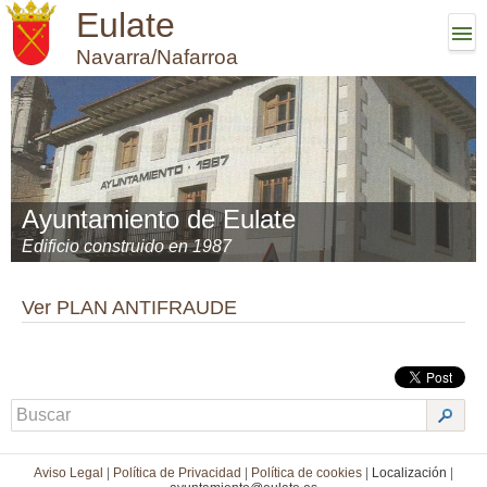
Eulate
Navarra/Nafarroa
Ayuntamiento de Eulate
Edificio construido en 1987
Ver PLAN ANTIFRAUDE
Aviso Legal
|
Política de Privacidad
|
Política de cookies
|
Localización
|