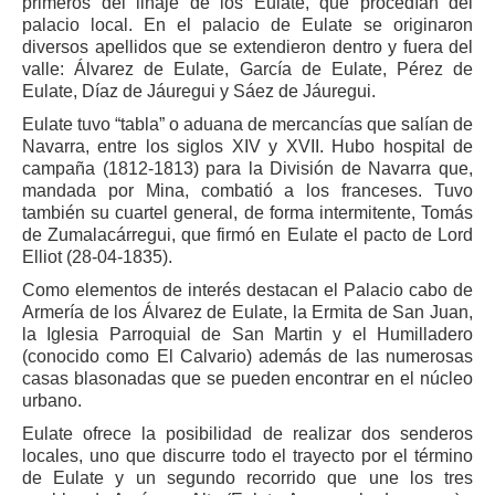
primeros del linaje de los Eulate, que procedían del
palacio local. En el palacio de Eulate se originaron
diversos apellidos que se extendieron dentro y fuera del
valle: Álvarez de Eulate, García de Eulate, Pérez de
Eulate, Díaz de Jáuregui y Sáez de Jáuregui.
Eulate tuvo “tabla” o aduana de mercancías que salían de
Navarra, entre los siglos XIV y XVII. Hubo hospital de
campaña (1812-1813) para la División de Navarra que,
mandada por Mina, combatió a los franceses. Tuvo
también su cuartel general, de forma intermitente, Tomás
de Zumalacárregui, que firmó en Eulate el pacto de Lord
Elliot (28-04-1835).
Como elementos de interés destacan el Palacio cabo de
Armería de los Álvarez de Eulate, la Ermita de San Juan,
la Iglesia Parroquial de San Martin y el Humilladero
(conocido como El Calvario) además de las numerosas
casas blasonadas que se pueden encontrar en el núcleo
urbano.
Eulate ofrece la posibilidad de realizar dos senderos
locales, uno que discurre todo el trayecto por el término
de Eulate y un segundo recorrido que une los tres